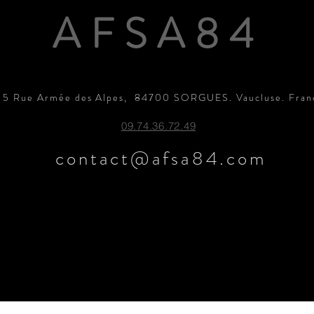
AFSA84
15 Rue Armée des Alpes, 84700 SORGUES. Vaucluse. Fran
09.74.36.72.49
contact@afsa84.com