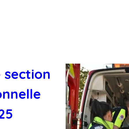
 section 
nnelle 
25 