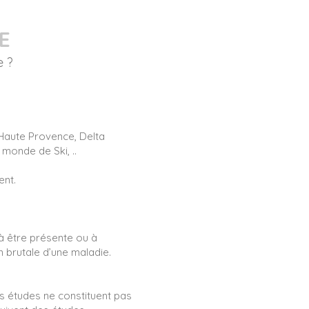
E
e ?
 Haute Provence, Delta
monde de Ski, ..
ent.
 à être présente ou à
 brutale d’une maladie.
es études ne constituent pas