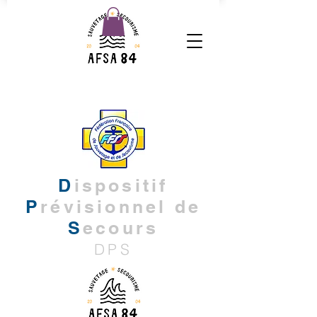
D
ispositif
P
révisio
nnel de
S
ecours
DPS