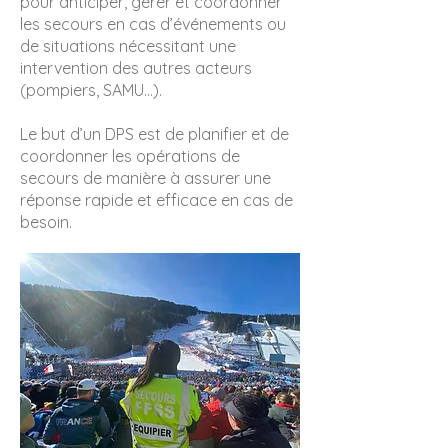
pour anticiper, gérer et coordonner
les secours en cas d’événements ou
de situations nécessitant une
intervention des autres acteurs
(pompiers, SAMU…).
Le but d’un DPS est de planifier et de
coordonner les opérations de
secours de manière à assurer une
réponse rapide et efficace en cas de
besoin.