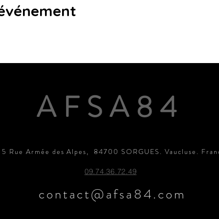
 événement
AFSA84
15 Rue Armée des Alpes, 84700 SORGUES. Vaucluse. Fran
09.74.36.72.49
contact@afsa84.com