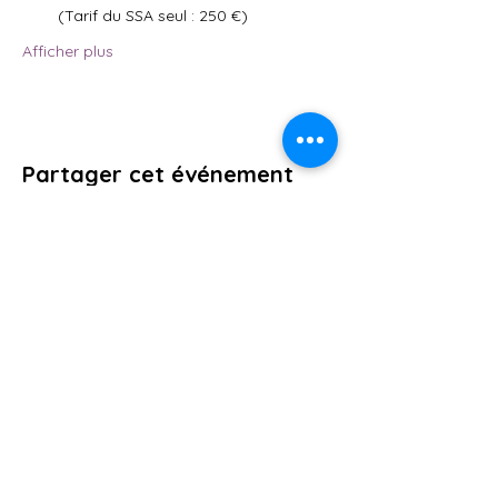
 (Tarif du SSA seul : 250 €)
Afficher plus
Partager cet événement
AFSA84
15 Rue Armée des Alpes, 84700
SORGUES. Vaucluse. France
09.74.36.72.49