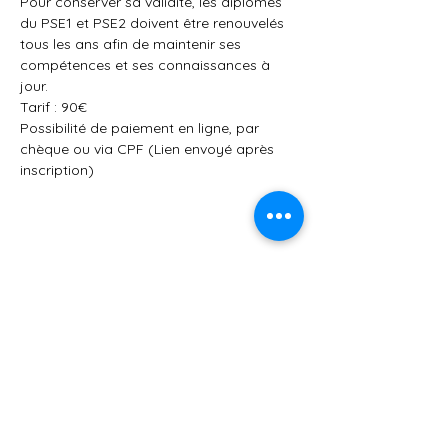
Pour conserver sa validité, les diplômes 
du PSE1 et PSE2 doivent être renouvelés 
tous les ans afin de maintenir ses 
compétences et ses connaissances à 
jour.
Tarif : 90€
Possibilité de paiement en ligne, par 
chèque ou via CPF (Lien envoyé après 
inscription)
Partager cet événement
AFSA84