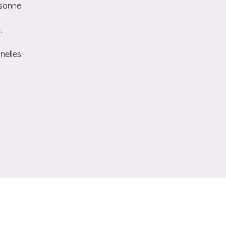
rsonne
.
nelles.