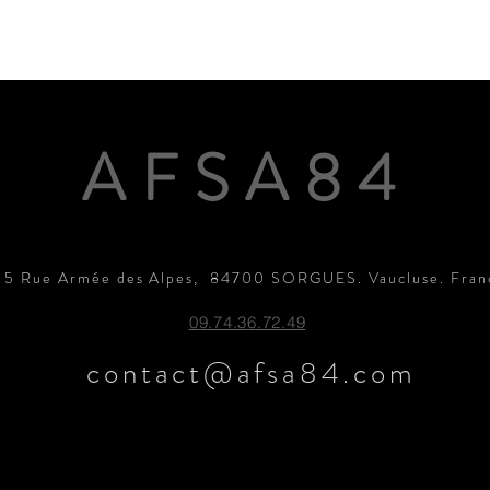
AFSA84
15 Rue Armée des Alpes, 84700 SORGUES. Vaucluse. Fran
09.74.36.72.49
contact@afsa84.com