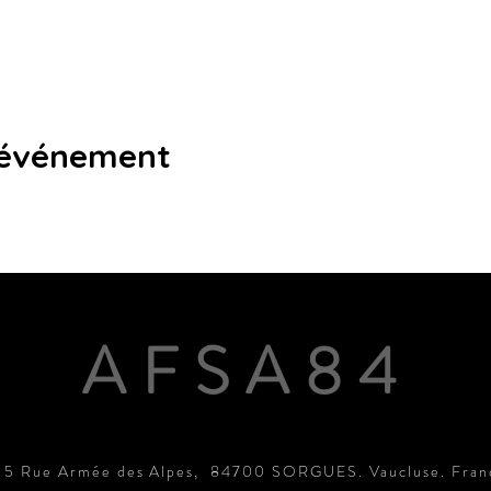
 événement
AFSA84
15 Rue Armée des Alpes, 84700 SORGUES. Vaucluse. Fran