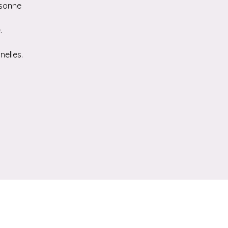
rsonne
.
nelles.