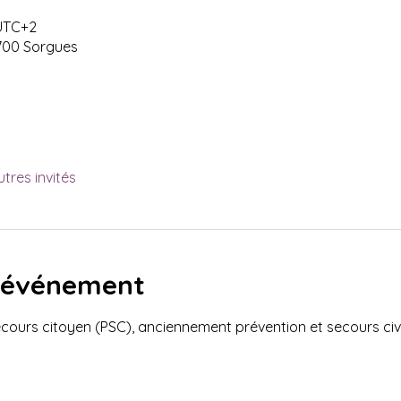
 UTC+2
700 Sorgues
utres invités
l'événement
ours citoyen (PSC), anciennement prévention et secours civi