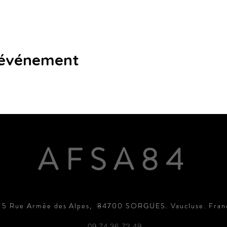
 événement
AFSA84
15 Rue Armée des Alpes, 84700 SORGUES. Vaucluse. Fran
09.74.36.72.49