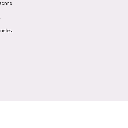
rsonne
.
nelles.