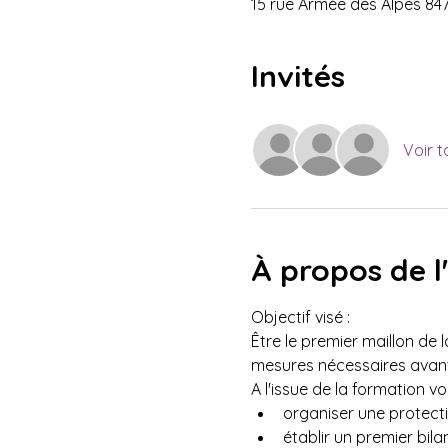
15 rue Armée des Alpes 84
Invités
Voir t
À propos de 
Objectif visé : 
Être le premier maillon de 
mesures nécessaires avant 
A l'issue de la formation v
organiser une protecti
établir un premier bilan