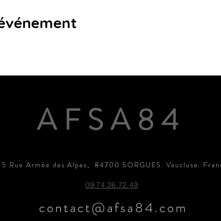
 événement
AFSA84
15 Rue Armée des Alpes, 84700 SORGUES. Vaucluse. Fran
09.74.36.72.49
contact@afsa84.com