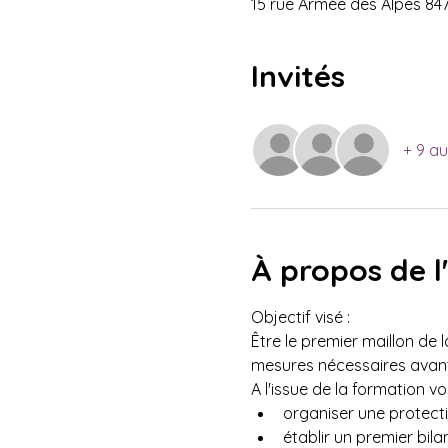
15 rue Armée des Alpes 84
Invités
+ 9 au
À propos de 
Objectif visé : 
Être le premier maillon de 
mesures nécessaires avant 
A l'issue de la formation v
organiser une protecti
établir un premier bilan