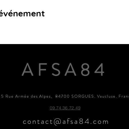
 événement
AFSA84
15 Rue Armée des Alpes, 84700 SORGUES. Vaucluse. Fran
09.74.36.72.49
contact@afsa84.com