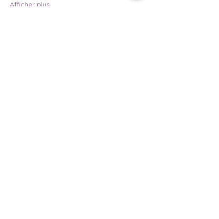
Afficher plus
Partager cet événement
AFSA84
15 Rue Armée des Alpes, 84700
SORGUES. Vaucluse. France
09.74.36.72.49
contact@afsa84.com