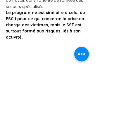
du travail, dans l'attente de l'arrivée des 
secours spécialisés.
Le programme est similaire à celui du 
PSC 1 pour ce qui concerne la prise en 
charge des victimes, mais le SST est 
surtout formé aux risques liés à son 
activité.
Partager cet événement
AFSA84
15 Rue Armée des Alpes, 84700