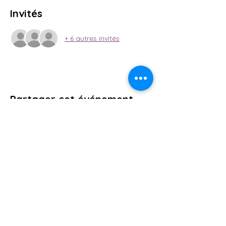
Invités
+ 6 autres invités
Partager cet événement
AFSA84
15 Rue Armée des Alpes, 84700
SORGUES. Vaucluse. France