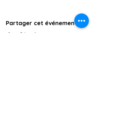
Partager cet événement
AFSA84
15 Rue Armée des Alpes, 84700
SORGUES. Vaucluse. France
09.74.36.72.49
contact@afsa84.com