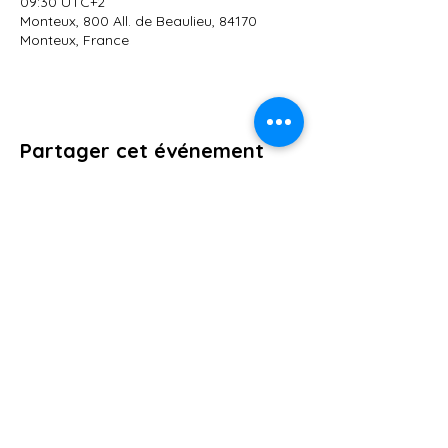
09:30 UTC+2
Monteux, 800 All. de Beaulieu, 84170
Monteux, France
Partager cet événement
AFSA84
15 Rue Armée des Alpes, 84700
SORGUES. Vaucluse. France
09.74.36.72.49