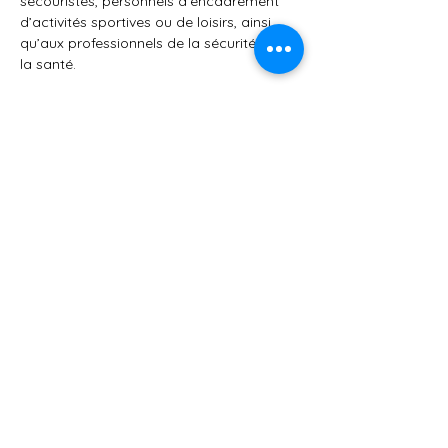
secouristes, personnels d’encadrement 
d’activités sportives ou de loisirs, ainsi 
qu’aux professionnels de la sécurité et de 
la santé.
Afficher plus
Partager cet événement
AFSA84
15 Rue Armée des Alpes, 84700