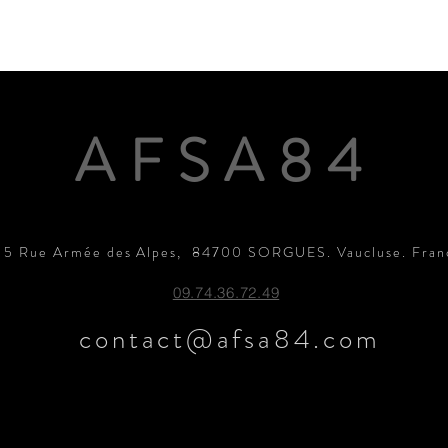
AFSA84
15 Rue Armée des Alpes, 84700 SORGUES. Vaucluse. Fran
09.74.36.72.49
contact@afsa84.com